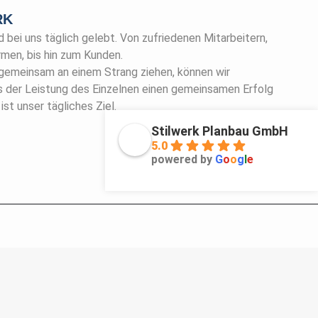
RK
bei uns täglich gelebt. Von zufriedenen Mitarbeitern,
rmen, bis hin zum Kunden.
 gemeinsam an einem Strang ziehen, können wir
us der Leistung des Einzelnen einen gemeinsamen Erfolg
ist unser tägliches Ziel.
Stilwerk Planbau GmbH
5.0
powered by
G
o
o
g
l
e
Impressum
|
Datenschutz